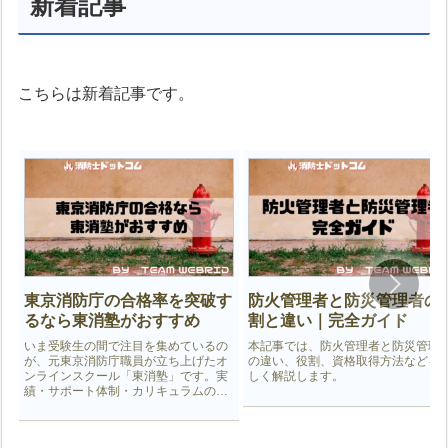
新着記事
こちらは新着記事です。
東京消防庁の合格率を突破す
防火管理者と防災管理者の
るなら東消塾がおすすめ
割と違い｜完全ガイド
いま受験生の間で注目を集めているの
本記事では、防火管理者と防災管理
が、元東京消防庁職員が立ち上げたオ
の違い、役割、資格取得方法などを
ンラインスクール「東消塾」です。実
しく解説します。
績・サポート体制・カリキュラムの質
の高さから、東京消防庁合格者を多数
輩出しており、消防士を目指す人にと
って最も信頼できる学習サービスの一