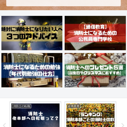
消防士の転職
総務業務
警