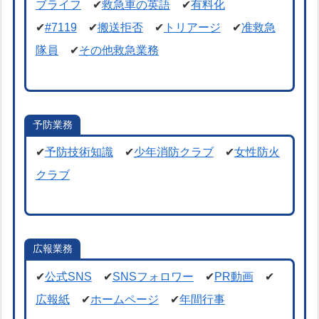
ブライフ
✔
救急車の英語
✔
有料化
✔
#7119
✔
搬送拒否
✔
トリアージ
✔
准救急
隊員
✔
その他救急業務
予防業務
✔
予防技術知識
✔
少年消防クラブ
✔
女性防火
クラブ
広報業務
✔
公式SNS
✔
SNSフォロワー
✔
PR動画
✔
広報紙
✔
ホームページ
✔
年間行事