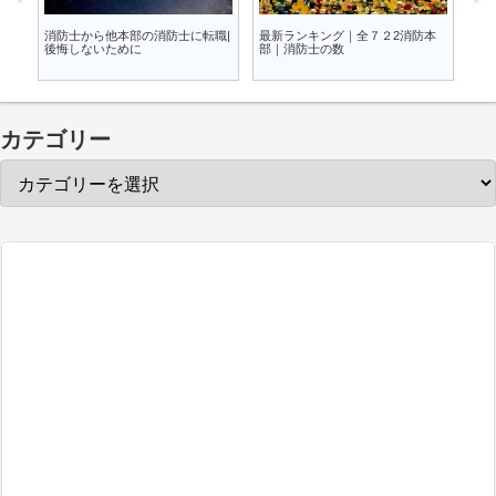
コ
消防士から他本部の消防士に転職|
最新ランキング｜全７２2消防本
消
後悔しないために
部｜消防士の数
ュ
カテゴリー