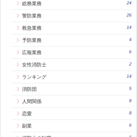
24
総務業務
26
警防業務
14
救急業務
4
予防業務
6
広報業務
2
女性消防士
14
ランキング
5
消防団
8
人間関係
8
恋愛
6
副業