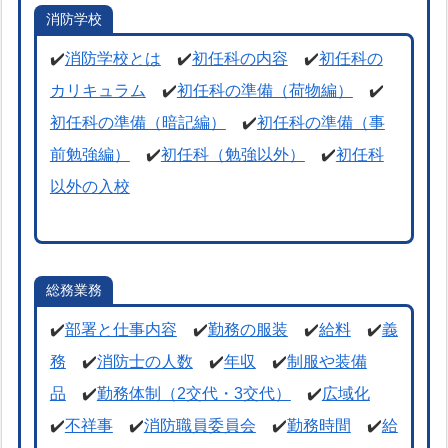
消防学校
✔️
消防学校とは
✔️
初任科の内容
✔️
初任科の
カリキュラム
✔️
初任科の準備（荷物編）
✔️
初任科の準備（暗記編）
✔️
初任科の準備（事
前勉強編）
✔️
初任科（勉強以外）
✔️
初任科
以外の入校
総務業務
✔️
部署と仕事内容
✔️
勤務の服装
✔️
給料
✔️
義
務
✔️
消防士の人数
✔️
年収
✔️
制服や装備
品
✔️
勤務体制（2交代・3交代）
✔️
広域化
✔️
不祥事
✔️
消防職員委員会
✔️
勤務時間
✔️
給