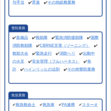
与手当
✔️
昇進
✔️
その他総務業務
警防業務
✔️
装備品
✔️
救助隊
✔️
緊急消防援助隊
✔️
国際
消防救助隊
✔️
CBRNE災害（ゾーニング）
✔️
救助大会
✔️
緊急走行
✔️
消防ヘリ
✔️
出動中
の火災
✔️
安全管理（フルハーネス）
✔️
免
許
✔️
ハインリッヒの法則
✔️
その他警防業務
救急業務
✔
救急救命士
✔
救急車
✔
PA連携
✔
スターオ