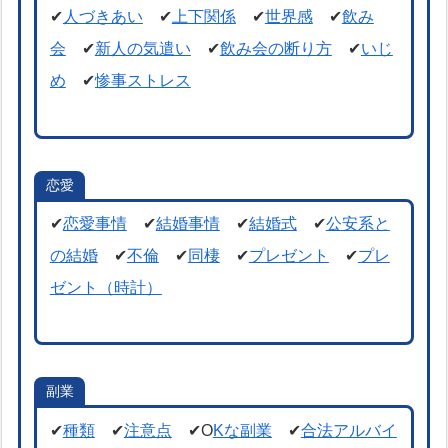
✔
人づきあい
✔
上下関係
✔
世界感
✔
飲み
会
✔
新人の気遣い
✔
飲み会の断り方
✔
いじ
め
✔
惨事ストレス
恋愛
✔
恋愛事情
✔
結婚事情
✔
結婚式
✔
公安系と
の結婚
✔
不倫
✔
同棲
✔
プレゼント
✔
プレ
ゼント（時計）
副業
✔
種類
✔
注意点
✔O
Kな副業
✔
合法アルバイ