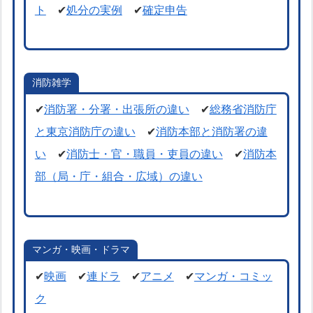
ト
✔
処分の実例
✔
確定申告
消防雑学
✔
消防署・分署・出張所の違い
✔
総務省消防庁
と東京消防庁の違い
✔
消防本部と消防署の違
い
✔
消防士・官・職員・吏員の違い
✔
消防本
部（局・庁・組合・広域）の違い
マンガ・映画・ドラマ
✔
映画
✔
連ドラ
✔
アニメ
✔
マンガ・コミッ
ク