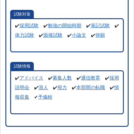
試験対策
✔️
採用試験
✔️
勉強の開始時期
✔️
筆記試験
✔️
体力試験
✔️
面接試験
✔️
小論文
✔️
併願
試験情報
✔️
アドバイス
✔️
募集人数
✔️
通信教育
✔️
採用
説明会
✔️
浪人
✔️
視力
✔️
本部間の転職
✔️
情
報収集
✔
予備校