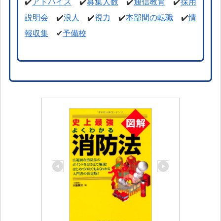
✔️
アドバイス
✔️
募集人数
✔️
通信教育
✔️
採用
説明会
✔️
浪人
✔️
視力
✔️
本部間の転職
✔️
情
報収集
✔
予備校