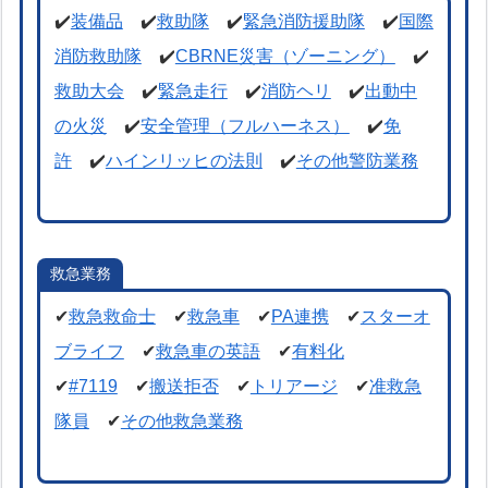
✔️
装備品
✔️
救助隊
✔️
緊急消防援助隊
✔️
国際
消防救助隊
✔️
CBRNE災害（ゾーニング）
✔️
救助大会
✔️
緊急走行
✔️
消防ヘリ
✔️
出動中
の火災
✔️
安全管理（フルハーネス）
✔️
免
許
✔️
ハインリッヒの法則
✔️
その他警防業務
救急業務
✔
救急救命士
✔
救急車
✔
PA連携
✔
スターオ
ブライフ
✔
救急車の英語
✔
有料化
✔
#7119
✔
搬送拒否
✔
トリアージ
✔
准救急
隊員
✔
その他救急業務