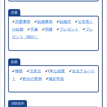
恋愛
✔
恋愛事情
✔
結婚事情
✔
結婚式
✔
公安系と
の結婚
✔
不倫
✔
同棲
✔
プレゼント
✔
プレ
ゼント（時計）
副業
✔
種類
✔
注意点
✔O
Kな副業
✔
合法アルバイ
ト
✔
処分の実例
✔
確定申告
消防雑学