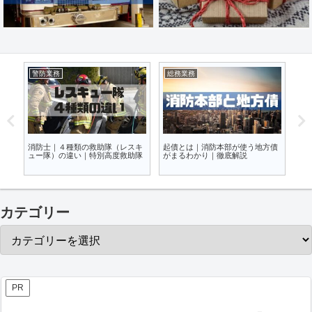
警防業務
防災・火災予防知識
採
債
ＣＢＲＮＥ災害｜NBC災害との違
火災事例から見る｜加熱式タバコ
消
いとゾーニングマニュアル
と電子タバコの火事関連性
め
カテゴリー
PR