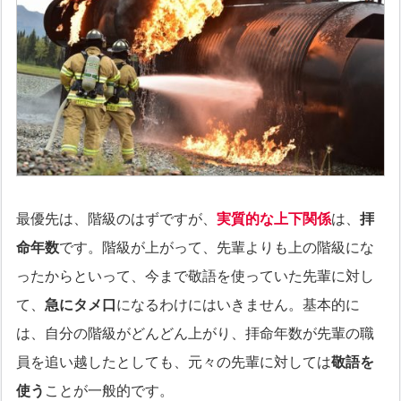
最優先は、階級のはずですが、
実質的な上下関係
は、
拝
命年数
です。階級が上がって、先輩よりも上の階級にな
ったからといって、今まで敬語を使っていた先輩に対し
て、
急にタメ口
になるわけにはいきません。基本的に
は、自分の階級がどんどん上がり、拝命年数が先輩の職
員を追い越したとしても、元々の先輩に対しては
敬語を
使う
ことが一般的です。