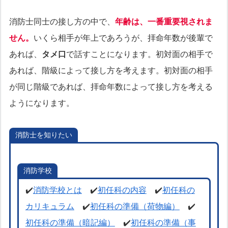
消防士同士の接し方の中で、
年齢は、一番重要視されま
せん。
いくら相手が年上であろうが、拝命年数が後輩で
あれば、
タメ口
で話すことになります。初対面の相手で
あれば、階級によって接し方を考えます。初対面の相手
が同じ階級であれば、拝命年数によって接し方を考える
ようになります。
消防士を知りたい
消防学校
✔️
消防学校とは
✔️
初任科の内容
✔️
初任科の
カリキュラム
✔️
初任科の準備（荷物編）
✔️
初任科の準備（暗記編）
✔️
初任科の準備（事