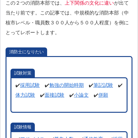
この２つの消防本部では、
上下関係の文化に違い
が出て
当たり前です。この記事では、中規模的な消防本部（中
核市レベル・職員数３００人から５００人程度）を例に
とってレポートします。
消防士になりたい
試験対策
✔️
採用試験
✔️
勉強の開始時期
✔️
筆記試験
✔️
体力試験
✔️
面接試験
✔️
小論文
✔️
併願
試験情報