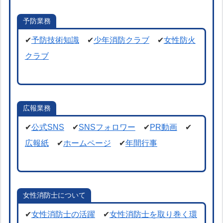
予防業務
✔
予防技術知識
✔
少年消防クラブ
✔
女性防火
クラブ
広報業務
✔
公式SNS
✔
SNSフォロワー
✔
PR動画
✔
広報紙
✔
ホームページ
✔
年間行事
女性消防士について
✔
女性消防士の活躍
✔
女性消防士を取り巻く環