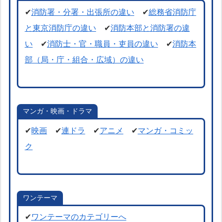
✔
消防署・分署・出張所の違い
✔
総務省消防庁
と東京消防庁の違い
✔
消防本部と消防署の違
い
✔
消防士・官・職員・吏員の違い
✔
消防本
部（局・庁・組合・広域）の違い
マンガ・映画・ドラマ
✔
映画
✔
連ドラ
✔
アニメ
✔
マンガ・コミッ
ク
ワンテーマ
✔
ワンテーマのカテゴリーへ