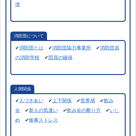
境
消防団について
✔
消防団とは
✔
消防団協力事業所
✔
消防団員
の消防学校
✔
団員の確保
人間関係
✔
人づきあい
✔
上下関係
✔
世界感
✔
飲み
会
✔
新人の気遣い
✔
飲み会の断り方
✔
いじ
め
✔
惨事ストレス