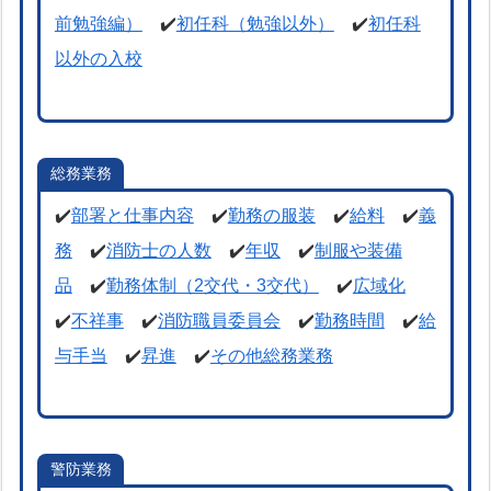
前勉強編）
✔️
初任科（勉強以外）
✔️
初任科
以外の入校
総務業務
✔️
部署と仕事内容
✔️
勤務の服装
✔️
給料
✔️
義
務
✔️
消防士の人数
✔️
年収
✔️
制服や装備
品
✔️
勤務体制（2交代・3交代）
✔️
広域化
✔️
不祥事
✔️
消防職員委員会
✔️
勤務時間
✔️
給
与手当
✔️
昇進
✔️
その他総務業務
警防業務