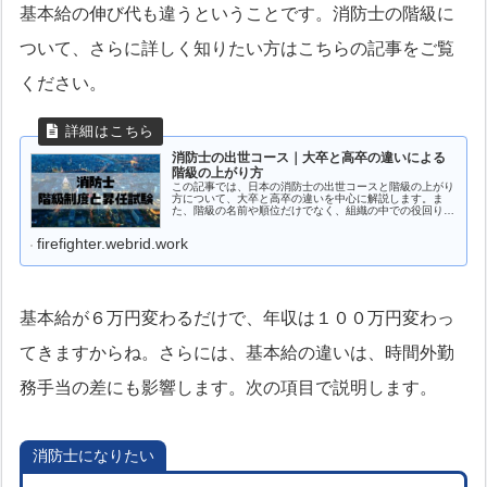
基本給の伸び代も違うということです。消防士の階級に
ついて、さらに詳しく知りたい方はこちらの記事をご覧
ください。
消防士の出世コース｜大卒と高卒の違いによる
階級の上がり方
この記事では、日本の消防士の出世コースと階級の上がり
方について、大卒と高卒の違いを中心に解説します。ま
た、階級の名前や順位だけでなく、組織の中での役回り
や、呼び方、昇任試験についてもレポートします。この記
事を読むことで、消防の階級世界のことにもっと詳しくな
firefighter.webrid.work
れるでしょう。
基本給が６万円変わるだけで、年収は１００万円変わっ
てきますからね。さらには、基本給の違いは、時間外勤
務手当の差にも影響します。次の項目で説明します。
消防士になりたい