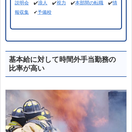
説明会
✔️
浪人
✔️
視力
✔️
本部間の転職
✔️
情
報収集
✔
予備校
基本給に対して時間外手当勤務の
比率が高い