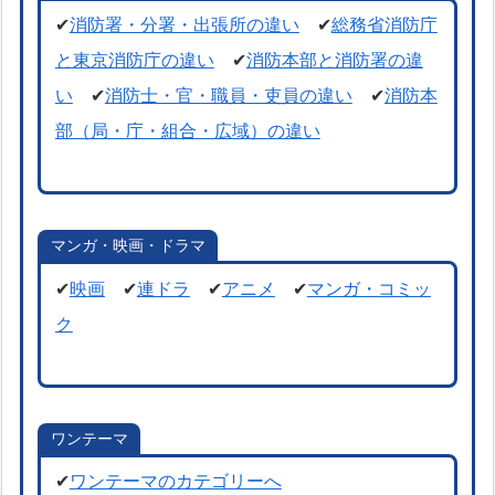
✔
消防署・分署・出張所の違い
✔
総務省消防庁
と東京消防庁の違い
✔
消防本部と消防署の違
い
✔
消防士・官・職員・吏員の違い
✔
消防本
部（局・庁・組合・広域）の違い
マンガ・映画・ドラマ
✔
映画
✔
連ドラ
✔
アニメ
✔
マンガ・コミッ
ク
ワンテーマ
✔
ワンテーマのカテゴリーへ