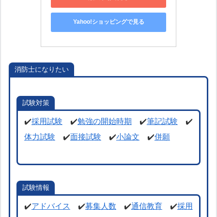
Yahoo!ショッピングで見る
消防士になりたい
試験対策
✔️
採用試験
✔️
勉強の開始時期
✔️
筆記試験
✔️
体力試験
✔️
面接試験
✔️
小論文
✔️
併願
試験情報
✔️
アドバイス
✔️
募集人数
✔️
通信教育
✔️
採用