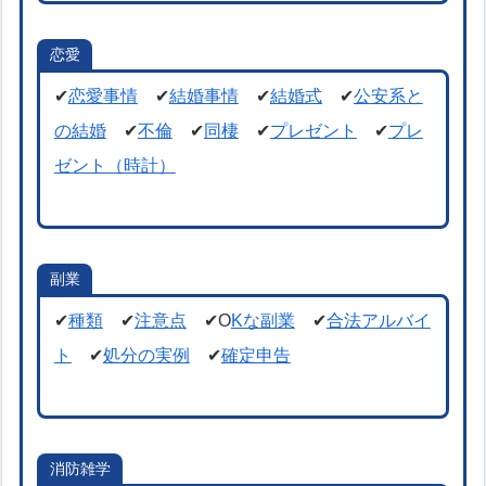
恋愛
✔
恋愛事情
✔
結婚事情
✔
結婚式
✔
公安系と
の結婚
✔
不倫
✔
同棲
✔
プレゼント
✔
プレ
ゼント（時計）
副業
✔
種類
✔
注意点
✔O
Kな副業
✔
合法アルバイ
ト
✔
処分の実例
✔
確定申告
消防雑学