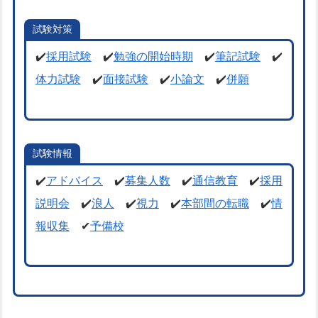
試験対策
✔️
採用試験
✔️
勉強の開始時期
✔️
筆記試験
✔️
体力試験
✔️
面接試験
✔️
小論文
✔️
併願
試験情報
✔️
アドバイス
✔️
募集人数
✔️
通信教育
✔️
採用
説明会
✔️
浪人
✔️
視力
✔️
本部間の転職
✔️
情
報収集
✔
予備校