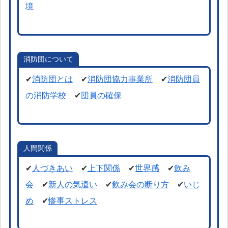
境
消防団について
✔
消防団とは
✔
消防団協力事業所
✔
消防団員
の消防学校
✔
団員の確保
人間関係
✔
人づきあい
✔
上下関係
✔
世界感
✔
飲み
会
✔
新人の気遣い
✔
飲み会の断り方
✔
いじ
め
✔
惨事ストレス