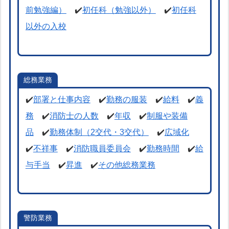
前勉強編）
✔️
初任科（勉強以外）
✔️
初任科
以外の入校
総務業務
✔️
部署と仕事内容
✔️
勤務の服装
✔️
給料
✔️
義
務
✔️
消防士の人数
✔️
年収
✔️
制服や装備
品
✔️
勤務体制（2交代・3交代）
✔️
広域化
✔️
不祥事
✔️
消防職員委員会
✔️
勤務時間
✔️
給
与手当
✔️
昇進
✔️
その他総務業務
警防業務