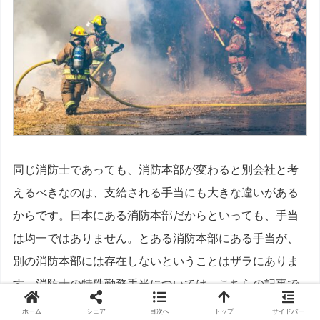
同じ消防士であっても、消防本部が変わると別会社と考
えるべきなのは、支給される手当にも大きな違いがある
からです。日本にある消防本部だからといっても、手当
は均一ではありません。とある消防本部にある手当が、
別の消防本部には存在しないということはザラにありま
す。消防士の特殊勤務手当については、こちらの記事で
も詳しく説明しています。
ホーム
シェア
目次へ
トップ
サイドバー