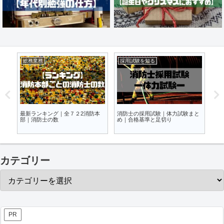
消防雑学
防災・火災予防知識
警
まと
疑問解決｜消防署の本署・分署・
火災事例から見る｜加熱式タバコ
Ｃ
出張所の違いはこれ
と電子タバコの火事関連性
い
カテゴリー
PR