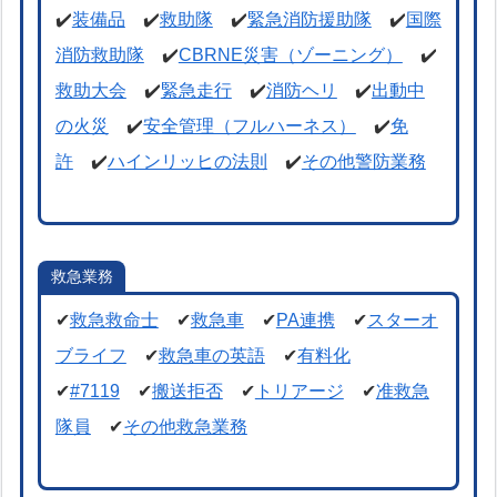
✔️
装備品
✔️
救助隊
✔️
緊急消防援助隊
✔️
国際
消防救助隊
✔️
CBRNE災害（ゾーニング）
✔️
救助大会
✔️
緊急走行
✔️
消防ヘリ
✔️
出動中
の火災
✔️
安全管理（フルハーネス）
✔️
免
許
✔️
ハインリッヒの法則
✔️
その他警防業務
救急業務
✔
救急救命士
✔
救急車
✔
PA連携
✔
スターオ
ブライフ
✔
救急車の英語
✔
有料化
✔
#7119
✔
搬送拒否
✔
トリアージ
✔
准救急
隊員
✔
その他救急業務