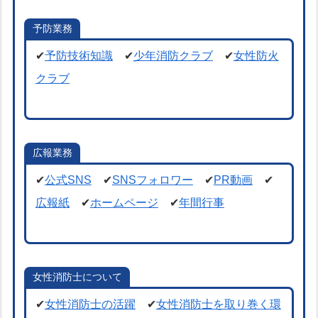
予防業務
✔
予防技術知識
✔
少年消防クラブ
✔
女性防火
クラブ
広報業務
✔
公式SNS
✔
SNSフォロワー
✔
PR動画
✔
広報紙
✔
ホームページ
✔
年間行事
女性消防士について
✔
女性消防士の活躍
✔
女性消防士を取り巻く環