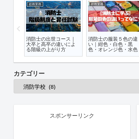
ワンテーマ
ワンテーマ
本部が
消防と警察はどっちが
消防法２９条｜破壊救
るわか
きつい？｜違いを６つ
助を根拠と共に徹底解
の視点で比較
説｜救急隊が窓破壊？
カテゴリー
スポンサーリンク