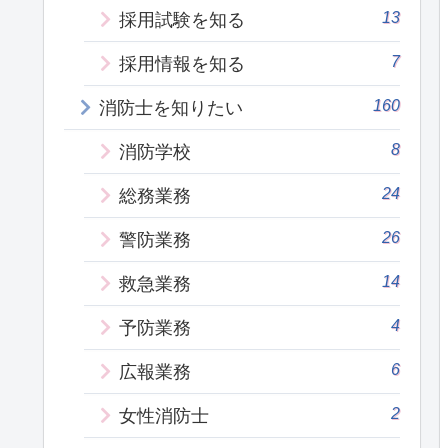
13
採用試験を知る
7
採用情報を知る
160
消防士を知りたい
8
消防学校
24
総務業務
26
警防業務
14
救急業務
4
予防業務
6
広報業務
2
女性消防士