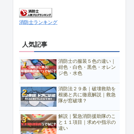
消防士ランキング
人気記事
消防士の服装５色の違い｜
紺色・白色・黒色・オレン
ジ色・水色
消防法２９条｜破壊救助を
根拠と共に徹底解説｜救急
隊が窓破壊？
解説｜緊急消防援助隊のこ
と１１項目｜求めや指示の
違い