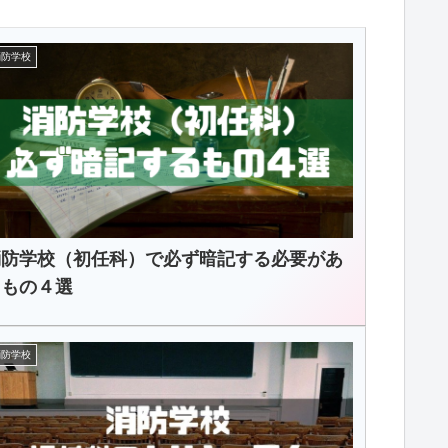
消防学校
消防学校（初任科）で必ず暗記する必要があ
るもの４選
消防学校