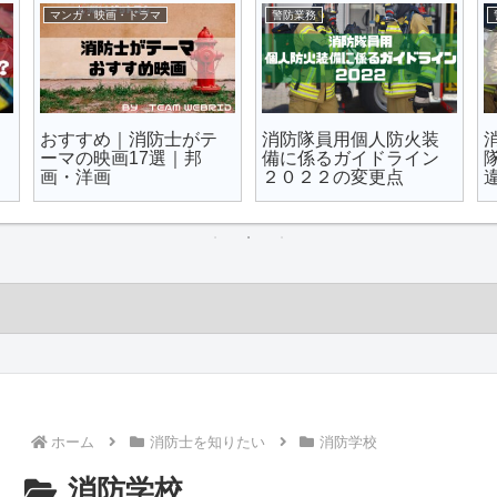
採用試験を知る
総務業務
消防士の採用試験｜体
消防士の勤務時間まと
力試験まとめ｜合格基
め｜２交代制３交代制
準と足切り
シフトや勤務体制
ホーム
消防士を知りたい
消防学校
消防学校