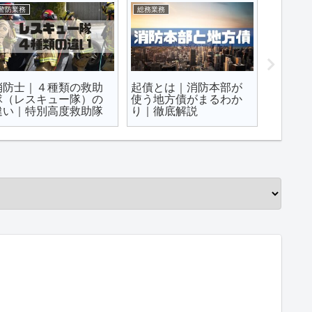
防災・火災予防知識
警防業務
警防業務
火災事例から見る｜加
消防士の救助大会｜消
ＩＮＳ
熱式タバコと電子タバ
防救助技術大会｜いら
ングシ
コの火事関連性
ない？廃止？
救助隊