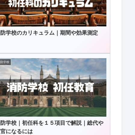
消防学校のカリキュラム｜期間や効果測定
消防学校
消防学校｜初任科を１５項目で解説｜総代や
教官になるには