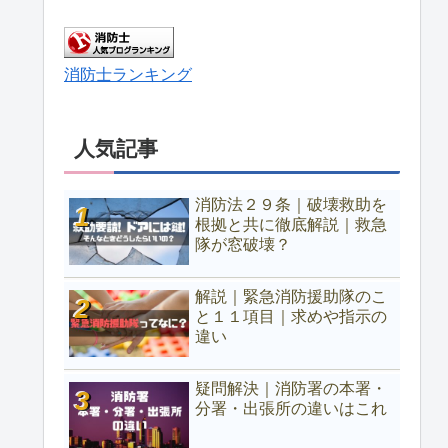
消防士ランキング
人気記事
消防法２９条｜破壊救助を
根拠と共に徹底解説｜救急
隊が窓破壊？
解説｜緊急消防援助隊のこ
と１１項目｜求めや指示の
違い
疑問解決｜消防署の本署・
分署・出張所の違いはこれ