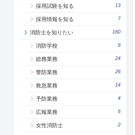
13
採用試験を知る
7
採用情報を知る
160
消防士を知りたい
8
消防学校
24
総務業務
26
警防業務
14
救急業務
4
予防業務
6
広報業務
2
女性消防士