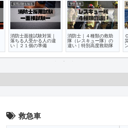
ワンテーマ
ワンテーマ
消防と警察はどっちが
消防法２９条｜破壊救
きつい？｜違いを６つ
助を根拠と共に徹底解
の視点で比較
説｜救急隊が窓破壊？
救急車