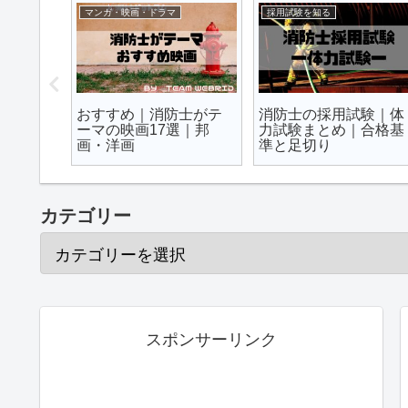
総務業務
消防雑学
部の消
起債とは｜消防本部が
疑問解決｜消防署の本
悔しない
使う地方債がまるわか
署・分署・出張所の違
り｜徹底解説
いはこれ
カテゴリー
スポンサーリンク