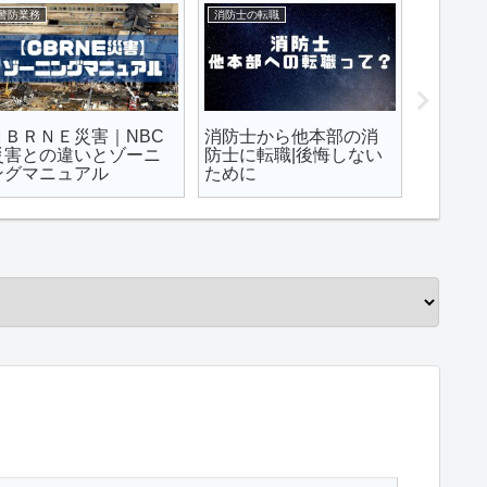
警防業務
防災・火災予防知識
総務業務
消防隊員用個人防火装
火災事例から見る｜加
消防士
備に係るガイドライン
熱式タバコと電子タバ
大卒と
２０２２の変更点
コの火事関連性
る階級