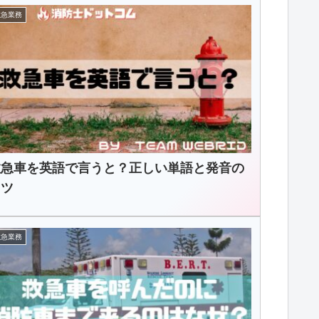
救急業務
救急車を英語で言うと？正しい単語と発音の
コツ
救急業務