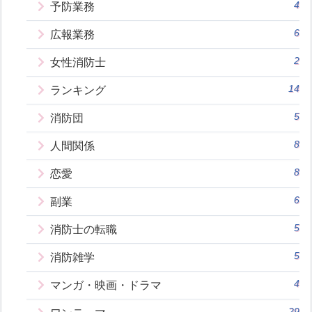
4
予防業務
6
広報業務
2
女性消防士
14
ランキング
5
消防団
8
人間関係
8
恋愛
6
副業
5
消防士の転職
5
消防雑学
4
マンガ・映画・ドラマ
29