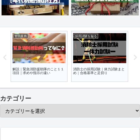
採用試験を知る
警防業務
消
１
消防士の採用試験｜体力試験まと
ＩＮＳＡＲＡＧマーキングシステ
消防
め｜合格基準と足切り
ム|国際消防救助隊
後悔
カテゴリー