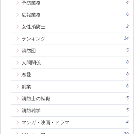
4
予防業務
6
広報業務
2
女性消防士
14
ランキング
5
消防団
8
人間関係
8
恋愛
6
副業
5
消防士の転職
5
消防雑学
4
マンガ・映画・ドラマ
29