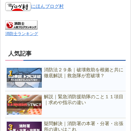
にほんブログ村
消防士ランキング
人気記事
消防法２９条｜破壊救助を根拠と共に
徹底解説｜救急隊が窓破壊？
解説｜緊急消防援助隊のこと１１項目
｜求めや指示の違い
疑問解決｜消防署の本署・分署・出張
所の違いはこれ