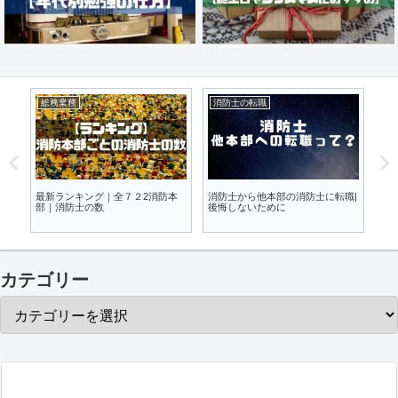
警防業務
警防業務
警
職|
解説｜緊急消防援助隊のこと１１
消防隊員用個人防火装備に係るガ
Ｃ
項目｜求めや指示の違い
イドライン２０２２の変更点
い
カテゴリー