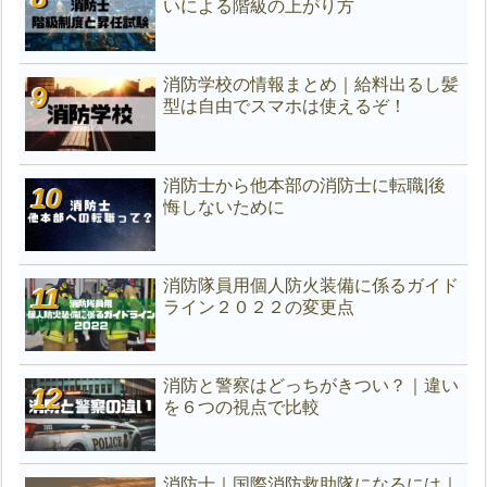
いによる階級の上がり方
消防学校の情報まとめ｜給料出るし髪
型は自由でスマホは使えるぞ！
消防士から他本部の消防士に転職|後
悔しないために
消防隊員用個人防火装備に係るガイド
ライン２０２２の変更点
消防と警察はどっちがきつい？｜違い
を６つの視点で比較
消防士｜国際消防救助隊になるには｜